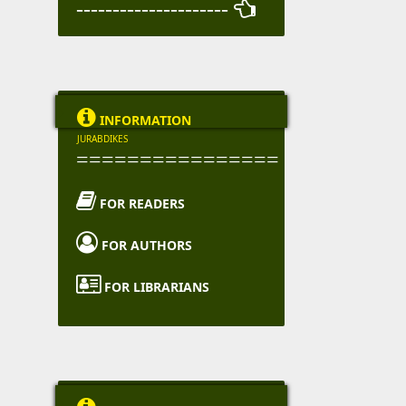
--------------------- 

INFORMATION
JURABDIKES
================

FOR READERS

FOR AUTHORS

FOR LIBRARIANS