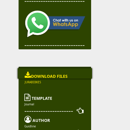
--------------------------
--------------------------

DOWNLOAD FILES
JURABDIKES

TEMPLATE
Journal
--------------------- 

AUTHOR
Guidline