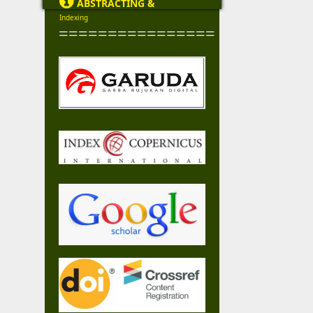

ABSTRACTING &
Indexing
================