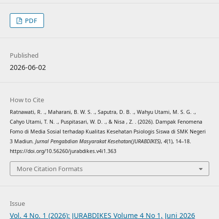
PDF
Published
2026-06-02
How to Cite
Ratnawati, R. ., Maharani, B. W. S. ., Saputra, D. B. ., Wahyu Utami, M. S. G. .,
Cahyo Utami, T. N. ., Puspitasari, W. D. ., & Nisa , Z. . (2026). Dampak Fenomena
Fomo di Media Sosial terhadap Kualitas Kesehatan Psiologis Siswa di SMK Negeri
3 Madiun.
Jurnal Pengabdian Masyarakat Kesehatan(JURABDIKES)
,
4
(1), 14–18.
https://doi.org/10.56260/jurabdikes.v4i1.363
More Citation Formats
Issue
Vol. 4 No. 1 (2026): JURABDIKES Volume 4 No 1, Juni 2026