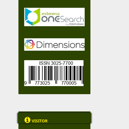

VISITOR