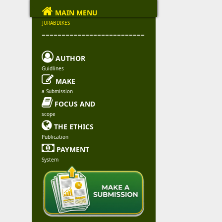

MAIN MENU
JURABDIKES
--------------------------

AUTHOR
Guidlines

MAKE
a Submission

FOCUS AND
scope

THE ETHICS
Publication

PAYMENT
System